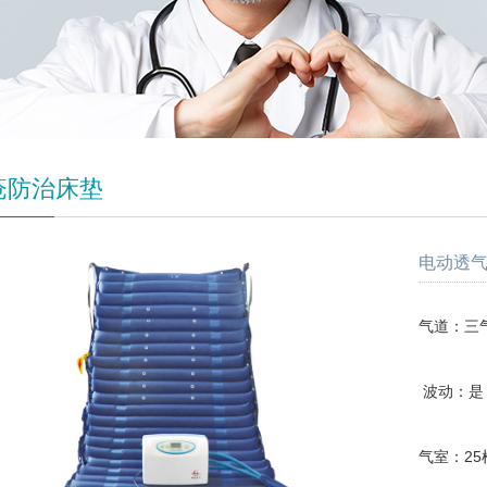
疮防治床垫
电动透气
气道：三
波动：是
气室：25