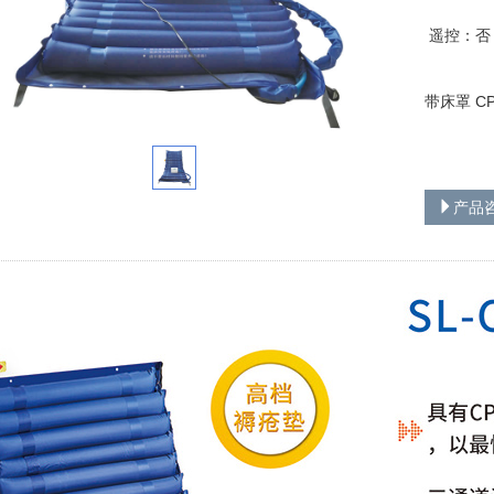
遥控：否
带床罩 C
产品