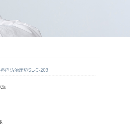
褥疮防治床垫SL-C-203
气道
根